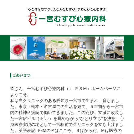
皆さん、一宮むすび心療内科（ｉ-ＰＳＭ）ホームページに
ようこそ。
私は当クリニックのある愛知県一宮市で生まれ、育ちまし
た。東京・松本・名古屋での生活を経て、５年前から一宮市
内の精神科病院で働いてきました。このたび、立派に改装し
た一宮駅ビル（iビル）を眺めながら“ひとり立ち”を決意、心
身医療実現の場として一宮駅前でクリニックを立ち上げまし
た。英語表記i-PSMのＰはこころ、Ｓはからだ、Ｍは医療の