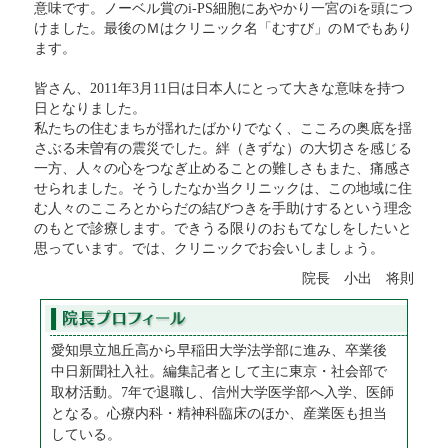
意味です。ノーベル賞のi-PS細胞にあやかり一宮のiを頭につ
けました。最後のＭはクリニック名「むすび」のＭでもあり
ます。
皆さん、2011年3月11日は日本人にとって大きな意味を持つ
日となりました。
私たちの住むまちが揺れたばかりでなく、こころの奥底を揺
さぶる未曽有の震災でした。絆（きずな）の大切さを感じる
一方、人々の心をつなぎ止めることの難しさもまた、痛感さ
せられました。そうしたなか当クリニックは、この地域に住
む人々のこころとからだの結びつきを手助けするという理念
のもとで診療します。できうる限りのおもてなしをしたいと
思っています。では、クリニックでお会いしましょう。
院長 小出 将則
愛知県立旭丘高から早稲田大学法学部に進み、卒業後
中日新聞社入社。編集記者として主に東京・社会部で
取材活動。7年で退職し、信州大学医学部へ入学、医師
となる。心療内科・精神科臨床のほか、産業医も担当
している。